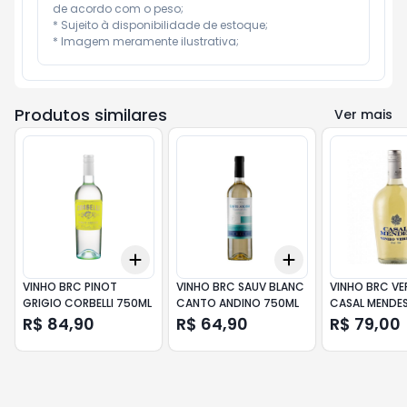
de acordo com o peso;

* Sujeito à disponibilidade de estoque;

* Imagem meramente ilustrativa;
Produtos similares
Ver mais
Add
Add
+
3
+
5
+
10
+
3
+
5
+
10
VINHO BRC PINOT
VINHO BRC SAUV BLANC
VINHO BRC VE
GRIGIO CORBELLI 750ML
CANTO ANDINO 750ML
CASAL MENDE
R$ 84,90
R$ 64,90
R$ 79,00