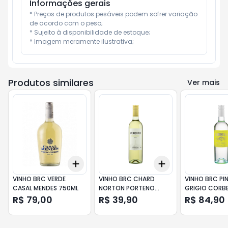
Informações gerais
* Preços de produtos pesáveis podem sofrer variação 
de acordo com o peso;

* Sujeito à disponibilidade de estoque;

* Imagem meramente ilustrativa;
Produtos similares
Ver mais
Add
Add
+
3
+
5
+
10
+
3
+
5
+
10
VINHO BRC VERDE
VINHO BRC CHARD
VINHO BRC PI
CASAL MENDES 750ML
NORTON PORTENO
GRIGIO CORBE
750ML
R$ 79,00
R$ 39,90
R$ 84,90