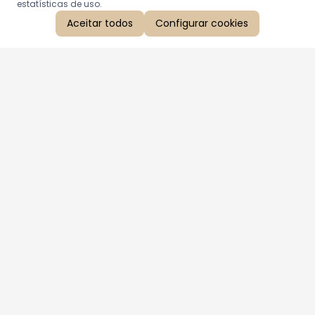
estatísticas de uso.
Aceitar todos
Configurar cookies
Aproveite as nossas promoções!
Cadastre seu e-mail e receba ofertas exclusivas.
QUERO RECEBER