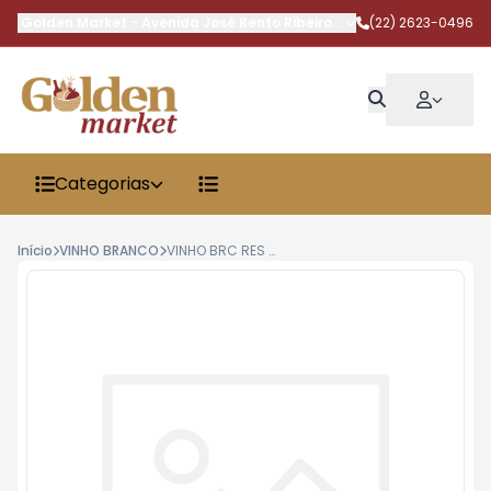
Golden Market
-
Avenida José Bento Ribeiro Dantas
(22) 2623-0496
,
Armação dos 
Categorias
Início
VINHO BRANCO
VINHO BRC RES SAUV BLANC CALITERRA 750ML