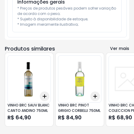
Informações gerais
* Preços de produtos pesáveis podem sofrer variação 
de acordo com o peso;

* Sujeito à disponibilidade de estoque;

* Imagem meramente ilustrativa;
Produtos similares
Ver mais
Add
Add
+
3
+
5
+
10
+
3
+
5
+
10
VINHO BRC SAUV BLANC
VINHO BRC PINOT
VINHO BRC C
CANTO ANDINO 750ML
GRIGIO CORBELLI 750ML
COLECCION P
SANTA RITA 7
R$ 64,90
R$ 84,90
R$ 68,90