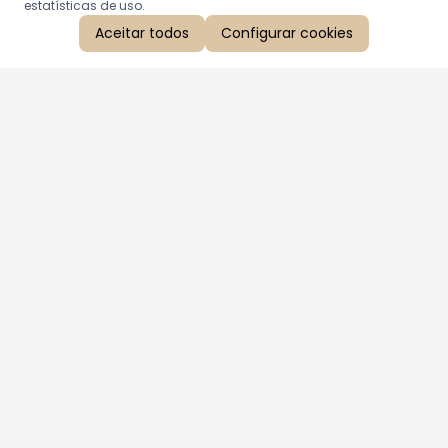
estatísticas de uso.
Aceitar todos
Configurar cookies
Aproveite as nossas promoções!
Cadastre seu e-mail e receba ofertas exclusivas.
QUERO RECEBER