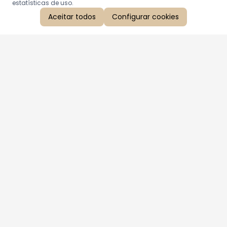
estatísticas de uso.
Aceitar todos
Configurar cookies
Aproveite as nossas promoções!
Cadastre seu e-mail e receba ofertas exclusivas.
QUERO RECEBER