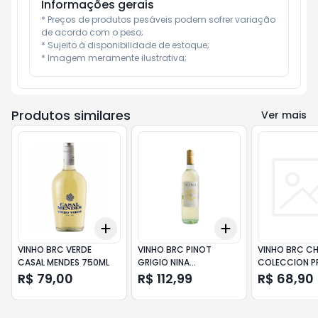
Informações gerais
* Preços de produtos pesáveis podem sofrer variação 
de acordo com o peso;

* Sujeito à disponibilidade de estoque;

* Imagem meramente ilustrativa;
Produtos similares
Ver mais
Add
Add
+
3
+
5
+
10
+
3
+
5
+
10
VINHO BRC VERDE
VINHO BRC PINOT
VINHO BRC C
CASAL MENDES 750ML
GRIGIO NINA
COLECCION P
GARGANEGA 750ML
SANTA RITA 7
R$ 79,00
R$ 112,99
R$ 68,90