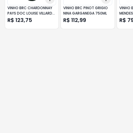
VINHO BRC CHARDONNAY
VINHO BRC PINOT GRIGIO
VINHO 
PAYS DOC LOUISE VILLARD
NINA GARGANEGA 750ML
MENDES
750ML
R$ 123,75
R$ 112,99
R$ 7