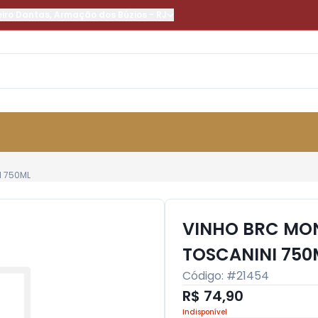
eiro Dantas
,
Armação dos Búzios
-
RJ
I 750ML
VINHO BRC MO
TOSCANINI 750
Código: #
21454
R$ 74,90
Indisponível