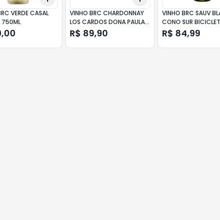
BRC VERDE CASAL
VINHO BRC CHARDONNAY
VINHO BRC SAUV B
 750ML
LOS CARDOS DONA PAULA
CONO SUR BICICLE
750ML
750ML
9,00
R$ 89,90
R$ 84,99