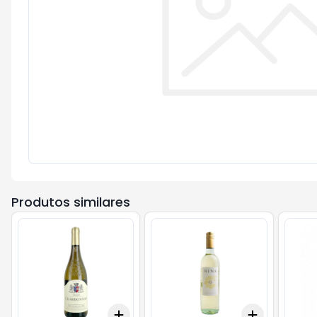
Produtos similares
Add
Add
+
3
+
5
+
10
+
3
+
5
+