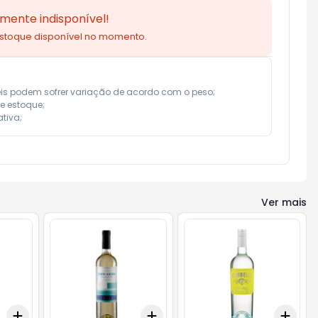
mente indisponível!
estoque disponível no momento.
eis podem sofrer variação de acordo com o peso;

e estoque;

tiva;
Ver mais
Add
Add
Add
+
3
+
5
+
10
+
3
+
5
+
10
+
3