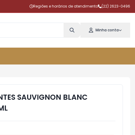
Regiões e horários de atendimento
(22) 2623-0496
Minha conta
NTES SAUVIGNON BLANC
ML