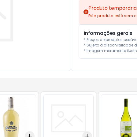
Produto temporaria
Este produto está sem 
Informações gerais
* Preços de produtos pesáv
* Sujeito à disponibilidade d
* Imagem meramente ilustra
Add
Add
10
+
3
+
5
+
10
+
3
+
5
+
10