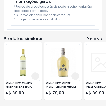
Informações gerais
* Preços de produtos pesáveis podem sofrer variação 
de acordo com o peso;

* Sujeito à disponibilidade de estoque;

* Imagem meramente ilustrativa;
Produtos similares
Ver mais
Add
Add
+
3
+
5
+
10
+
3
+
5
+
10
VINHO BRC CHARD
VINHO BRC VERDE
VINHO BRC
NORTON PORTENO
CASAL MENDES 750ML
CHARDONNAY 
750ML
CARDOS DONA
R$ 39,90
R$ 79,00
R$ 89,90
750ML