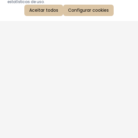
estatísticas de uso.
Aceitar todos
Configurar cookies
Aproveite as nossas promoções!
Cadastre seu e-mail e receba ofertas exclusivas.
QUERO RECEBER