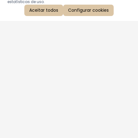
estatísticas de uso.
Aceitar todos
Configurar cookies
Aproveite as nossas promoções!
Cadastre seu e-mail e receba ofertas exclusivas.
QUERO RECEBER