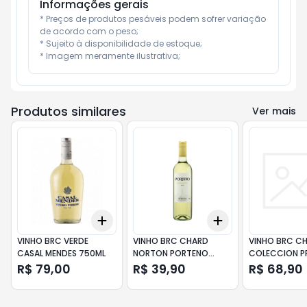
Informações gerais
* Preços de produtos pesáveis podem sofrer variação 
de acordo com o peso;

* Sujeito à disponibilidade de estoque;

* Imagem meramente ilustrativa;
Produtos similares
Ver mais
Add
Add
+
3
+
5
+
10
+
3
+
5
+
10
VINHO BRC VERDE
VINHO BRC CHARD
VINHO BRC C
CASAL MENDES 750ML
NORTON PORTENO
COLECCION P
750ML
SANTA RITA 7
R$ 79,00
R$ 39,90
R$ 68,90