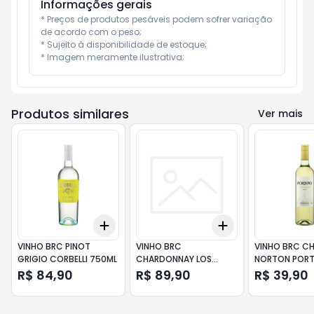
Informações gerais
* Preços de produtos pesáveis podem sofrer variação 
de acordo com o peso;

* Sujeito à disponibilidade de estoque;

* Imagem meramente ilustrativa;
Produtos similares
Ver mais
Add
Add
+
3
+
5
+
10
+
3
+
5
+
10
VINHO BRC PINOT
VINHO BRC
VINHO BRC C
GRIGIO CORBELLI 750ML
CHARDONNAY LOS
NORTON POR
CARDOS DONA PAULA
750ML
R$ 84,90
R$ 89,90
R$ 39,90
750ML