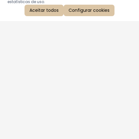
estatísticas de uso.
Aceitar todos
Configurar cookies
Aproveite as nossas promoções!
Cadastre seu e-mail e receba ofertas exclusivas.
QUERO RECEBER