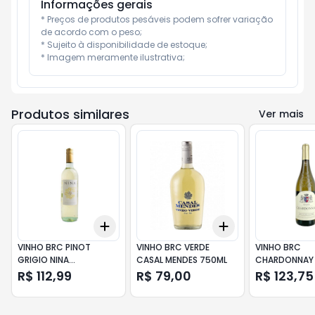
Informações gerais
* Preços de produtos pesáveis podem sofrer variação 
de acordo com o peso;

* Sujeito à disponibilidade de estoque;

* Imagem meramente ilustrativa;
Produtos similares
Ver mais
Add
Add
+
3
+
5
+
10
+
3
+
5
+
10
VINHO BRC PINOT
VINHO BRC VERDE
VINHO BRC
GRIGIO NINA
CASAL MENDES 750ML
CHARDONNAY 
GARGANEGA 750ML
DOC LOUISE V
R$ 112,99
R$ 79,00
R$ 123,75
750ML