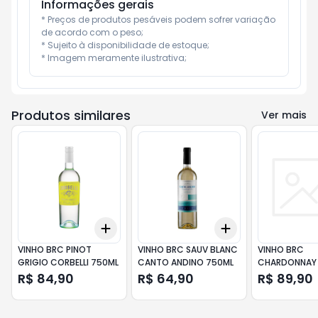
Informações gerais
* Preços de produtos pesáveis podem sofrer variação 
de acordo com o peso;

* Sujeito à disponibilidade de estoque;

* Imagem meramente ilustrativa;
Produtos similares
Ver mais
Add
Add
+
3
+
5
+
10
+
3
+
5
+
10
VINHO BRC PINOT
VINHO BRC SAUV BLANC
VINHO BRC
GRIGIO CORBELLI 750ML
CANTO ANDINO 750ML
CHARDONNAY 
CARDOS DONA
R$ 84,90
R$ 64,90
R$ 89,90
750ML