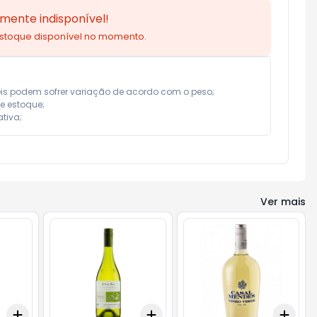
mente indisponível!
estoque disponível no momento.
eis podem sofrer variação de acordo com o peso;

e estoque;

tiva;
Ver mais
Add
Add
Add
+
3
+
5
+
10
+
3
+
5
+
10
+
3