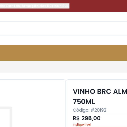
eiro Dantas
,
Armação dos Búzios
-
RJ
VINHO BRC AL
750ML
Código: #
20192
R$ 298,00
Indisponível