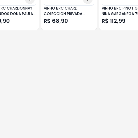
BRC CHARDONNAY
VINHO BRC CHARD
VINHO BRC PINOT G
RDOS DONA PAULA
COLECCION PRIVADA
NINA GARGANEGA 7
SANTA RITA 750ML
9,90
R$ 68,90
R$ 112,99