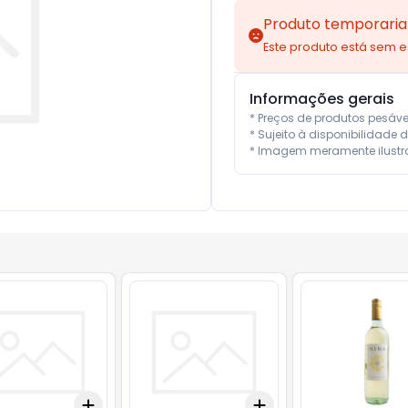
Produto temporaria
Este produto está sem 
Informações gerais
* Preços de produtos pesáv
* Sujeito à disponibilidade d
* Imagem meramente ilustra
Add
Add
10
+
3
+
5
+
10
+
3
+
5
+
10