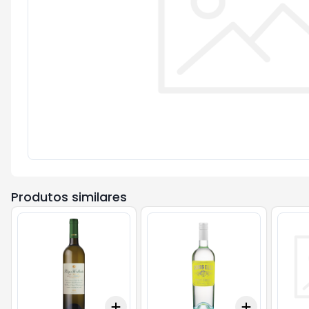
Produtos similares
Add
Add
+
3
+
5
+
10
+
3
+
5
+