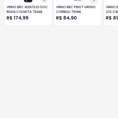
VINHO BRC ALENTEJO DOC
VINHO BRC PINOT GRIGIO
VINHO 
REGIA COLHEITA 750ML
CORBELLI 750ML
LOS CA
750ML
R$ 174,99
R$ 84,90
R$ 8