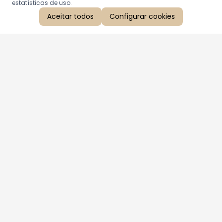
estatísticas de uso.
Aceitar todos
Configurar cookies
Aproveite as nossas promoções!
Cadastre seu e-mail e receba ofertas exclusivas.
QUERO RECEBER