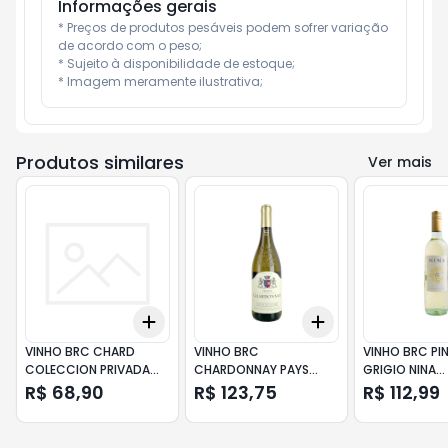
Informações gerais
* Preços de produtos pesáveis podem sofrer variação 
de acordo com o peso;

* Sujeito à disponibilidade de estoque;

* Imagem meramente ilustrativa;
Produtos similares
Ver mais
Add
Add
+
3
+
5
+
10
+
3
+
5
+
10
VINHO BRC CHARD
VINHO BRC
VINHO BRC PI
COLECCION PRIVADA
CHARDONNAY PAYS
GRIGIO NINA
SANTA RITA 750ML
DOC LOUISE VILLARD
GARGANEGA 
R$ 68,90
R$ 123,75
R$ 112,99
750ML