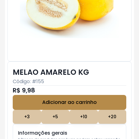
MELAO AMARELO KG
Código: #
155
R$ 9,98
Adicionar ao carrinho
Subtotal:
R$ 0
+
3
+
5
+
10
+
20
Informações gerais