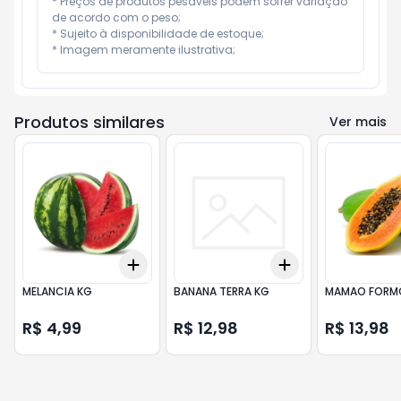
* Preços de produtos pesáveis podem sofrer variação 
de acordo com o peso;

* Sujeito à disponibilidade de estoque;

* Imagem meramente ilustrativa;
Produtos similares
Ver mais
Add
Add
+
3
+
5
+
10
+
3
+
5
+
10
MELANCIA KG
BANANA TERRA KG
MAMAO FORM
R$ 4,99
R$ 12,98
R$ 13,98