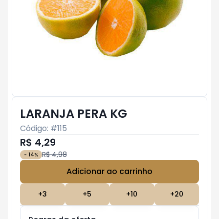
LARANJA PERA KG
Código: #
115
R$ 4,29
R$ 4,98
-
14
%
Adicionar ao carrinho
Subtotal:
R$ 0
+
3
+
5
+
10
+
20