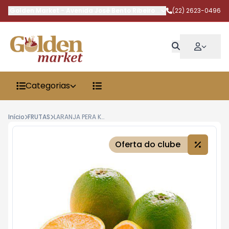
Golden Market
-
Avenida José Bento Ribeiro Dantas
(22) 2623-0496
,
Armação dos 
Categorias
Início
FRUTAS
LARANJA PERA KG
Oferta do clube