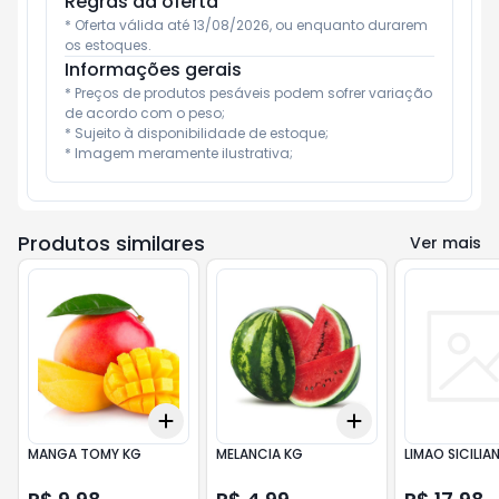
Regras da oferta
* Oferta válida até 13/08/2026, ou enquanto durarem 
os estoques.
Informações gerais
* Preços de produtos pesáveis podem sofrer variação 
de acordo com o peso;

* Sujeito à disponibilidade de estoque;

* Imagem meramente ilustrativa;
Produtos similares
Ver mais
Add
Add
+
3
+
5
+
10
+
3
+
5
+
10
MANGA TOMY KG
MELANCIA KG
LIMAO SICILIA