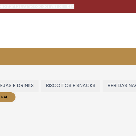
eiro Dantas
,
Armação dos Búzios
-
RJ
EJAS E DRINKS
BISCOITOS E SNACKS
BEBIDAS N
ONAL