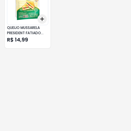
Add
+
3
+
5
+
10
QUEIJO MUSSARELA
PRESIDENT FATIADO
150GR
R$ 14,99