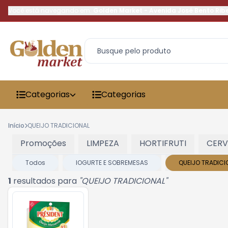
Você está navegando em:
Golden Market
-
Avenida José Bento Rib
Categorias
Categorias
Início
QUEIJO TRADICIONAL
Promoções
LIMPEZA
HORTIFRUTI
CERV
Todos
IOGURTE E SOBREMESAS
QUEIJO TRADICI
1
resultados para
"
QUEIJO TRADICIONAL
"