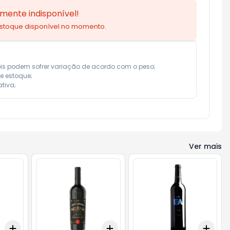
mente indisponível!
estoque disponível no momento.
eis podem sofrer variação de acordo com o peso;

e estoque;

tiva;
Ver mais
Add
Add
Add
+
3
+
5
+
10
+
3
+
5
+
10
+
3