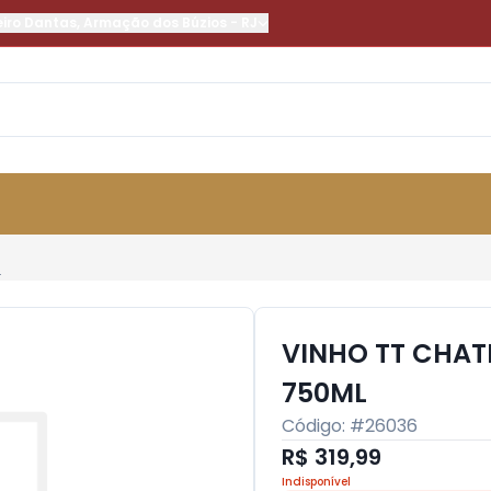
eiro Dantas
,
Armação dos Búzios
-
RJ
L
VINHO TT CHAT
750ML
Código: #
26036
R$ 319,99
Indisponível