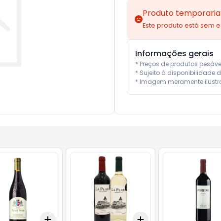
Produto temporaria
Este produto está sem 
Informações gerais
* Preços de produtos pesáv
* Sujeito à disponibilidade d
* Imagem meramente ilustra
Add
Add
10
+
3
+
5
+
10
+
3
+
5
+
10