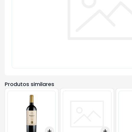
Produtos similares
Add
Add
+
3
+
5
+
10
+
3
+
5
+