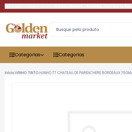
Você está navegando em:
Golden Market
-
Avenida José Bento Rib
Categorias
Categorias
Início
VINHO TINTO
VINHO TT CHATEAU DE PARENCHERE BORDEAUX 750M