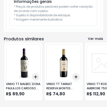
Informações gerais
* Preços de produtos pesáveis podem sofrer variação 
de acordo com o peso;

* Sujeito à disponibilidade de estoque;

* Imagem meramente ilustrativa;
Produtos similares
Ver mais
Add
Add
+
3
+
5
+
10
+
3
+
5
+
10
VINHO TT MALBEC DONA
VINHO TT TANNAT
VINHO TT ROS
PAULA LOS CARDOSO
RESERVA MONTES
AMBRONE 750
750ML
TOSCANINI 750ML
R$ 89,90
R$ 74,80
R$ 112,90