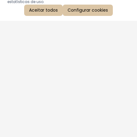
estatísticas de uso.
Aceitar todos
Configurar cookies
Aproveite as nossas promoções!
Cadastre seu e-mail e receba ofertas exclusivas.
QUERO RECEBER