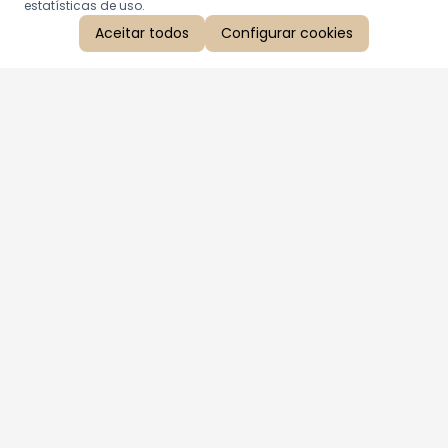
estatísticas de uso.
Aceitar todos
Configurar cookies
Aproveite as nossas promoções!
Cadastre seu e-mail e receba ofertas exclusivas.
QUERO RECEBER