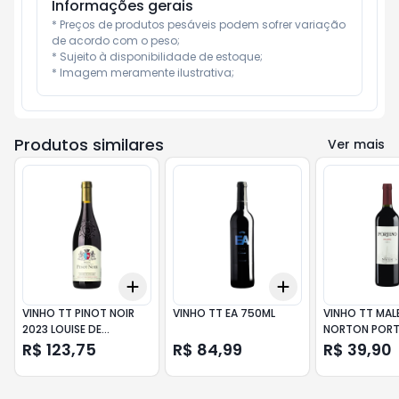
Informações gerais
* Preços de produtos pesáveis podem sofrer variação 
de acordo com o peso;

* Sujeito à disponibilidade de estoque;

* Imagem meramente ilustrativa;
Produtos similares
Ver mais
Add
Add
+
3
+
5
+
10
+
3
+
5
+
10
VINHO TT PINOT NOIR
VINHO TT EA 750ML
VINHO TT MAL
2023 LOUISE DE
NORTON POR
VILLARD750ML
750ML
R$ 123,75
R$ 84,99
R$ 39,90