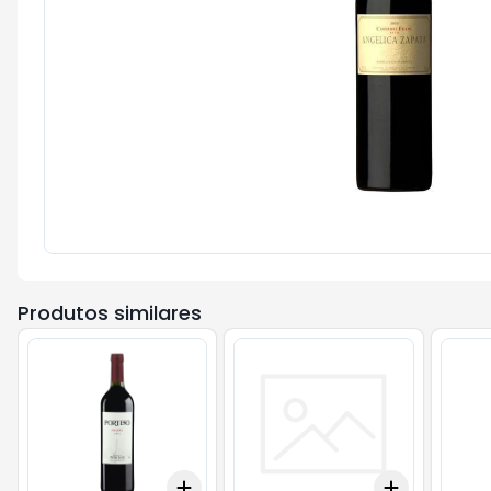
Produtos similares
Add
Add
+
3
+
5
+
10
+
3
+
5
+