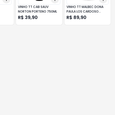
VINHO TT CAB SAUV
VINHO TT MALBEC DONA
NORTON PORTENO 750ML
PAULA LOS CARDOSO
750ML
R$ 39,90
R$ 89,90