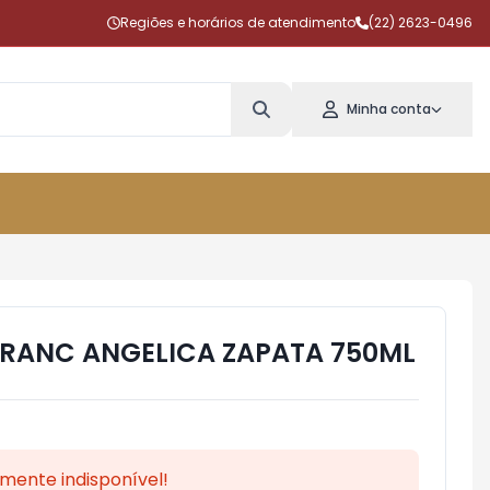
Regiões e horários de atendimento
(22) 2623-0496
Minha conta
FRANC ANGELICA ZAPATA 750ML
mente indisponível!