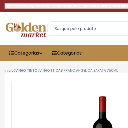
Você está navegando em:
Golden Market
-
Avenida José Bento Rib
Categorias
Categorias
Início
VINHO TINTO
VINHO TT CAB FRANC ANGELICA ZAPATA 750ML