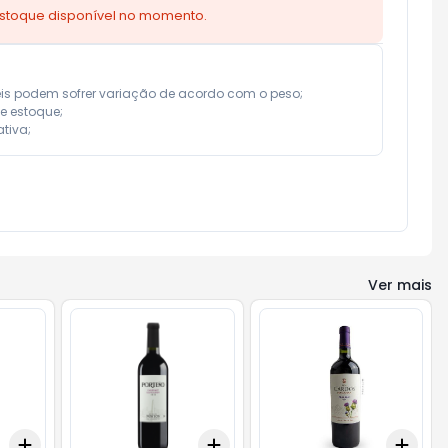
estoque disponível no momento.
eis podem sofrer variação de acordo com o peso;

e estoque;

tiva;
Ver mais
Add
Add
Add
+
3
+
5
+
10
+
3
+
5
+
10
+
3