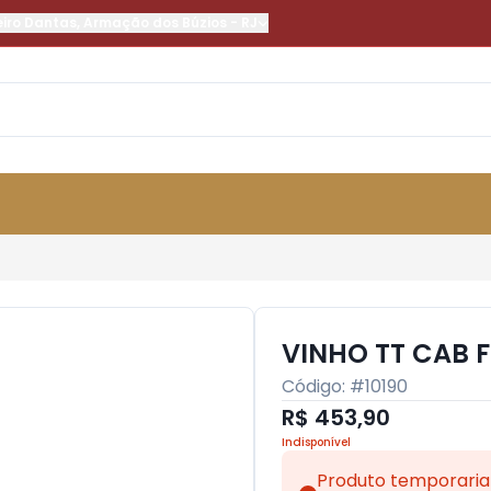
eiro Dantas
,
Armação dos Búzios
-
RJ
VINHO TT CAB 
Código: #
10190
R$ 453,90
Indisponível
Produto temporaria