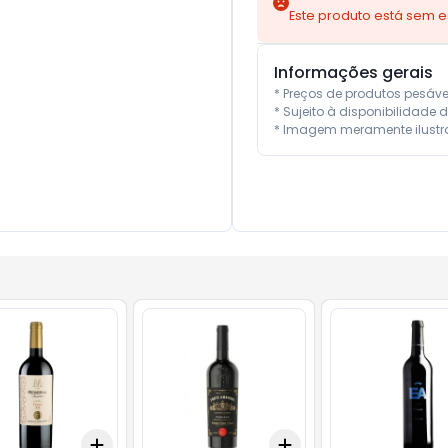
Este produto está sem 
Informações gerais
* Preços de produtos pesáv
* Sujeito à disponibilidade d
* Imagem meramente ilustra
Add
Add
10
+
3
+
5
+
10
+
3
+
5
+
10