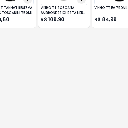
TT TANNAT RESERVA
VINHO TT TOSCANA
VINHO TT EA 750ML
 TOSCANINI 750ML
AMBRONE ETICHETTA NERA
750ML
4,80
R$ 109,90
R$ 84,99