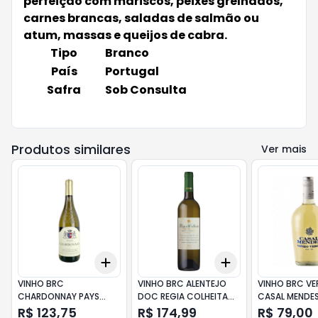
perfeição com mariscos, peixes grelhados,
carnes brancas, saladas de salmão ou
atum, massas e queijos de cabra.
Tipo
Branco
País
Portugal
Safra
Sob Consulta
Produtos similares
Ver mais
Add
Add
+
3
+
5
+
10
+
3
+
5
+
10
VINHO BRC
VINHO BRC ALENTEJO
VINHO BRC VE
CHARDONNAY PAYS
DOC REGIA COLHEITA
CASAL MENDE
DOC LOUISE VILLARD
750ML
R$ 123,75
R$ 174,99
R$ 79,00