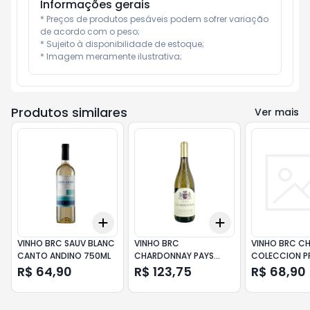
Informações gerais
* Preços de produtos pesáveis podem sofrer variação 
de acordo com o peso;

* Sujeito à disponibilidade de estoque;

* Imagem meramente ilustrativa;
Produtos similares
Ver mais
Add
Add
+
3
+
5
+
10
+
3
+
5
+
10
VINHO BRC SAUV BLANC
VINHO BRC
VINHO BRC C
CANTO ANDINO 750ML
CHARDONNAY PAYS
COLECCION P
DOC LOUISE VILLARD
SANTA RITA 7
R$ 64,90
R$ 123,75
R$ 68,90
750ML