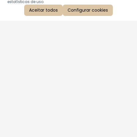
estatísticas de uso.
Aceitar todos
Configurar cookies
Aproveite as nossas promoções!
Cadastre seu e-mail e receba ofertas exclusivas.
QUERO RECEBER