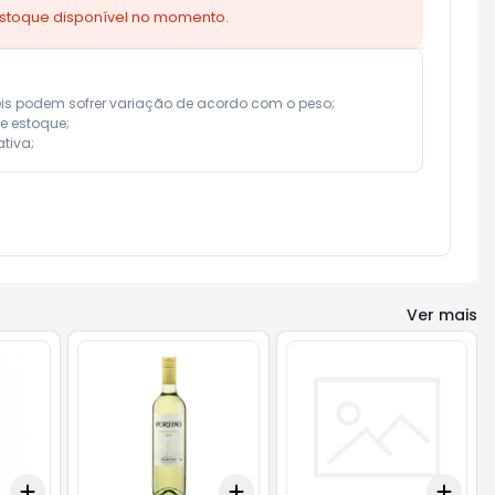
estoque disponível no momento.
eis podem sofrer variação de acordo com o peso;

e estoque;

tiva;
Ver mais
Add
Add
Add
+
3
+
5
+
10
+
3
+
5
+
10
+
3