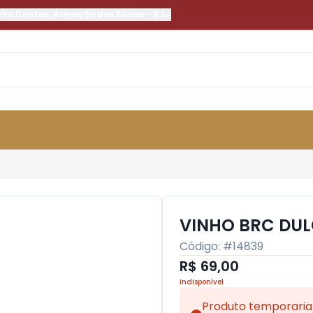
eiro Dantas
,
Armação dos Búzios
-
RJ
VINHO BRC DUL
Código: #
14839
R$ 69,00
Indisponível
Produto temporaria