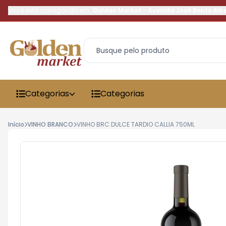
Você está navegando em:
Golden Market
-
Avenida José Bento Rib
Categorias
Categorias
Início
VINHO BRANCO
VINHO BRC DULCE TARDIO CALLIA 750ML