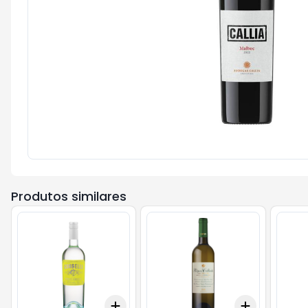
Produtos similares
Add
Add
+
3
+
5
+
10
+
3
+
5
+