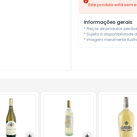
Este produto está sem 
Informações gerais
* Preços de produtos pesáv
* Sujeito à disponibilidade d
* Imagem meramente ilustra
Add
Add
10
+
3
+
5
+
10
+
3
+
5
+
10