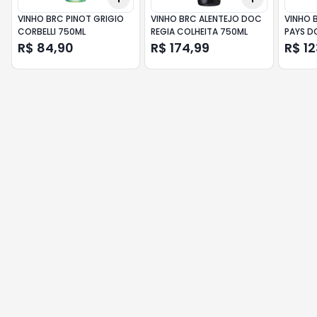
VINHO BRC PINOT GRIGIO
VINHO BRC ALENTEJO DOC
VINHO 
CORBELLI 750ML
REGIA COLHEITA 750ML
PAYS DO
750ML
R$ 84,90
R$ 174,99
R$ 12