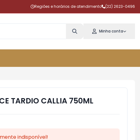
Regiões e horários de atendimento
(22) 2623-0496
Minha conta
CE TARDIO CALLIA 750ML
mente indisponível!