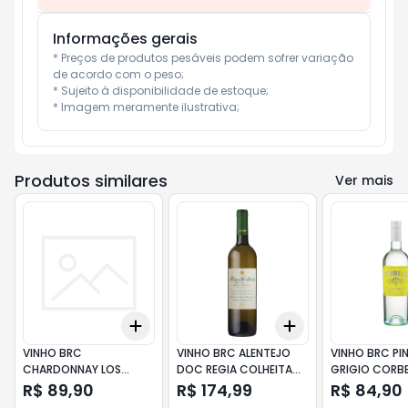
Informações gerais
* Preços de produtos pesáveis podem sofrer variação 
de acordo com o peso;

* Sujeito à disponibilidade de estoque;

* Imagem meramente ilustrativa;
Produtos similares
Ver mais
Add
Add
+
3
+
5
+
10
+
3
+
5
+
10
VINHO BRC
VINHO BRC ALENTEJO
VINHO BRC PI
CHARDONNAY LOS
DOC REGIA COLHEITA
GRIGIO CORBE
CARDOS DONA PAULA
750ML
R$ 89,90
R$ 174,99
R$ 84,90
750ML