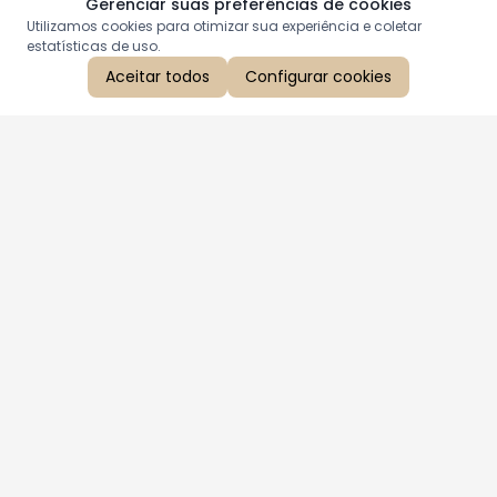
Gerenciar suas preferências de cookies
Utilizamos cookies para otimizar sua experiência e coletar
estatísticas de uso.
Aceitar todos
Configurar cookies
Aproveite as nossas promoções!
Cadastre seu e-mail e receba ofertas exclusivas.
QUERO RECEBER