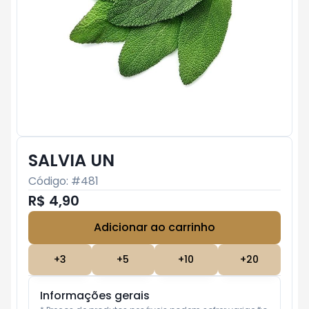
SALVIA UN
Código: #
481
R$ 4,90
Adicionar ao carrinho
Subtotal:
R$ 0
+
3
+
5
+
10
+
20
Informações gerais