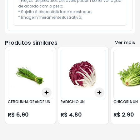
* Preços de produtos pesáveis podem sofrer variação 
de acordo com o peso;

* Sujeito à disponibilidade de estoque;

* Imagem meramente ilustrativa;
Produtos similares
Ver mais
Add
Add
+
3
+
5
+
10
+
3
+
5
+
10
CEBOLINHA GRANDE UN
RADICHIO UN
CHICORIA UN
R$ 6,90
R$ 4,80
R$ 2,90