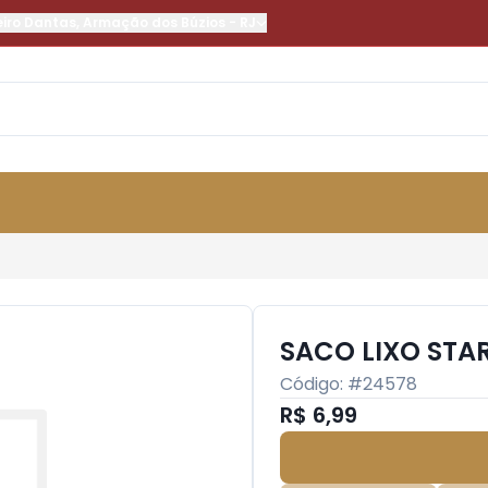
eiro Dantas
,
Armação dos Búzios
-
RJ
SACO LIXO STA
Código: #
24578
R$ 6,99