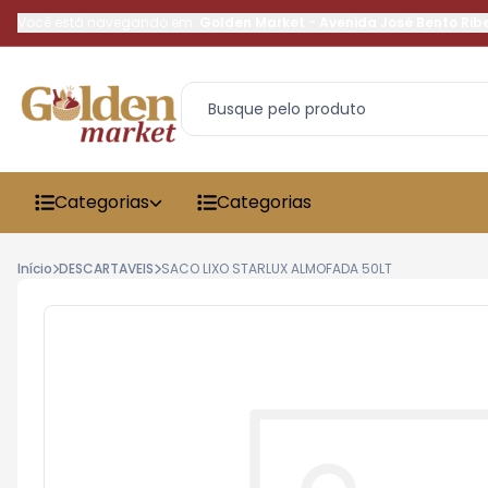
Você está navegando em:
Golden Market
-
Avenida José Bento Rib
Categorias
Categorias
Início
DESCARTAVEIS
SACO LIXO STARLUX ALMOFADA 50LT