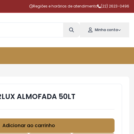
Regiões e horários de atendimento
(22) 2623-0496
Minha conta
RLUX ALMOFADA 50LT
Adicionar ao carrinho
Subtotal:
R$ 0,00