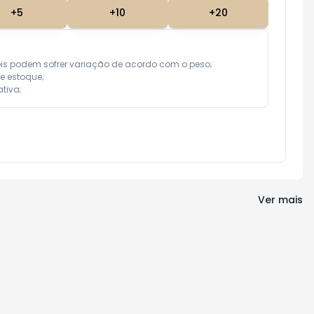
+
5
+
10
+
20
eis podem sofrer variação de acordo com o peso;

e estoque;

tiva;
Ver mais