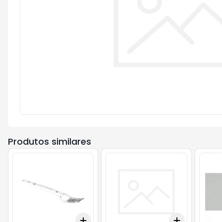
Produtos similares
Add
Add
+
3
+
5
+
10
+
3
+
5
+