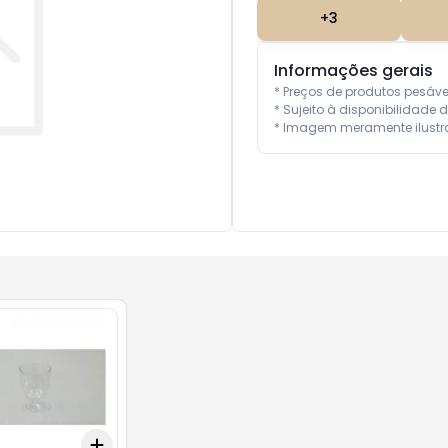
+
3
Informações gerais
* Preços de produtos pesáv
* Sujeito à disponibilidade d
* Imagem meramente ilustra
Add
10
+
3
+
5
+
10