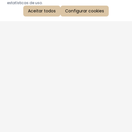
estatísticas de uso.
Aceitar todos
Configurar cookies
Aproveite as nossas promoções!
Cadastre seu e-mail e receba ofertas exclusivas.
QUERO RECEBER