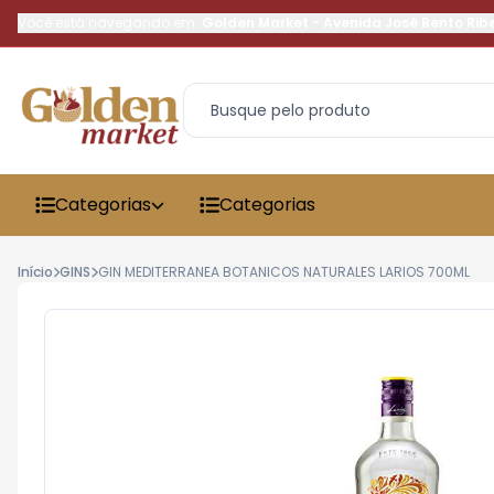
Você está navegando em:
Golden Market
-
Avenida José Bento Rib
Categorias
Categorias
Início
GINS
GIN MEDITERRANEA BOTANICOS NATURALES LARIOS 700ML