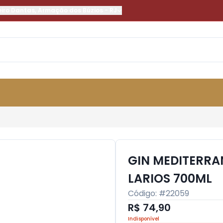
eiro Dantas
,
Armação dos Búzios
-
RJ
GIN MEDITERRA
LARIOS 700ML
Código: #
22059
R$ 74,90
Indisponível