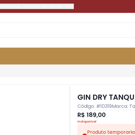
eiro Dantas
,
Armação dos Búzios
-
RJ
GIN DRY TANQU
Código: #
10319
Marca:
Ta
R$ 189,00
Indisponível
Produto temporaria