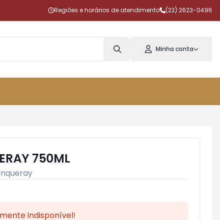
Regiões e horários de atendimento
(22) 2623-0496
Minha conta
ERAY 750ML
nqueray
mente indisponível!