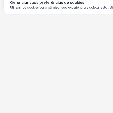
Gerenciar suas preferências de cookies
Utilizamos cookies para otimizar sua experiência e coletar estatíst
Aproveite as nossas prom
Cadastre seu e-mail e receba ofertas ex