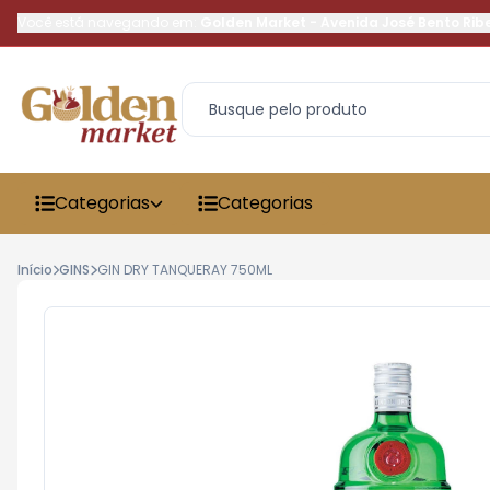
Você está navegando em:
Golden Market
-
Avenida José Bento Rib
Categorias
Categorias
Início
GINS
GIN DRY TANQUERAY 750ML