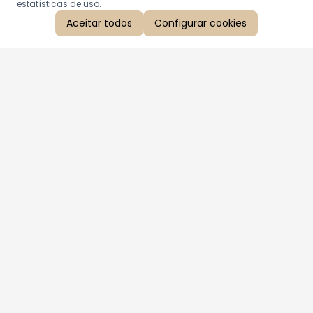
estatísticas de uso.
Aceitar todos
Configurar cookies
Aproveite as nossas promoções!
Cadastre seu e-mail e receba ofertas exclusivas.
QUERO RECEBER