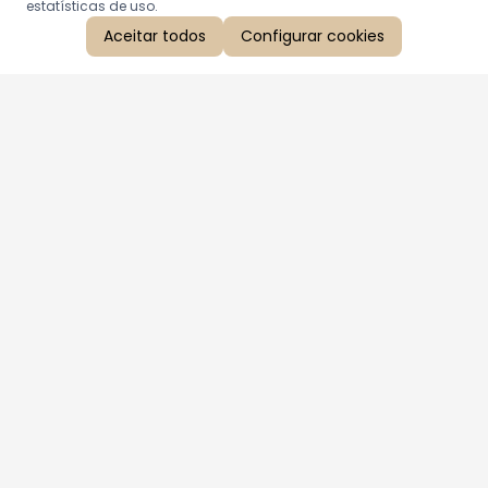
estatísticas de uso.
Aceitar todos
Configurar cookies
Aproveite as nossas promoções!
Cadastre seu e-mail e receba ofertas exclusivas.
QUERO RECEBER