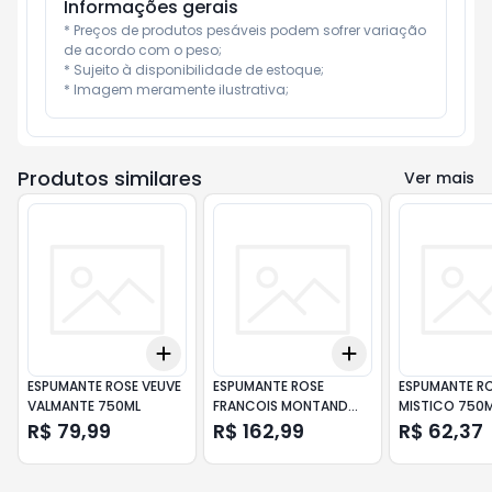
Informações gerais
* Preços de produtos pesáveis podem sofrer variação 
de acordo com o peso;

* Sujeito à disponibilidade de estoque;

* Imagem meramente ilustrativa;
Produtos similares
Ver mais
Add
Add
+
3
+
5
+
10
+
3
+
5
+
10
ESPUMANTE ROSE VEUVE
ESPUMANTE ROSE
ESPUMANTE RO
VALMANTE 750ML
FRANCOIS MONTAND
MISTICO 750
750ML
R$ 79,99
R$ 162,99
R$ 62,37