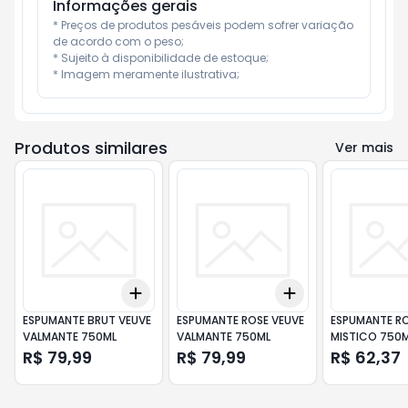
Informações gerais
* Preços de produtos pesáveis podem sofrer variação 
de acordo com o peso;

* Sujeito à disponibilidade de estoque;

* Imagem meramente ilustrativa;
Produtos similares
Ver mais
Add
Add
+
3
+
5
+
10
+
3
+
5
+
10
ESPUMANTE BRUT VEUVE
ESPUMANTE ROSE VEUVE
ESPUMANTE RO
VALMANTE 750ML
VALMANTE 750ML
MISTICO 750
R$ 79,99
R$ 79,99
R$ 62,37