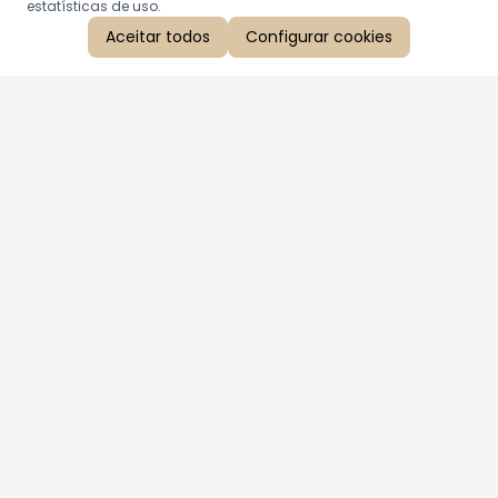
estatísticas de uso.
Aceitar todos
Configurar cookies
Aproveite as nossas promoções!
Cadastre seu e-mail e receba ofertas exclusivas.
QUERO RECEBER