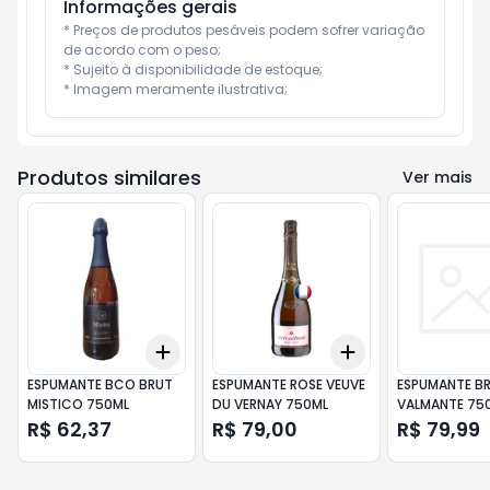
Informações gerais
* Preços de produtos pesáveis podem sofrer variação 
de acordo com o peso;

* Sujeito à disponibilidade de estoque;

* Imagem meramente ilustrativa;
Produtos similares
Ver mais
Add
Add
+
3
+
5
+
10
+
3
+
5
+
10
ESPUMANTE BCO BRUT
ESPUMANTE ROSE VEUVE
ESPUMANTE BR
MISTICO 750ML
DU VERNAY 750ML
VALMANTE 75
R$ 62,37
R$ 79,00
R$ 79,99