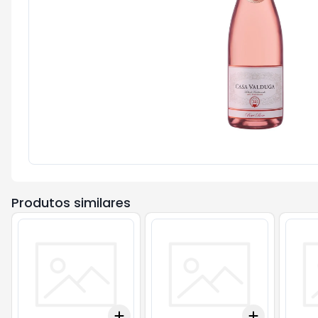
Produtos similares
Add
Add
+
3
+
5
+
10
+
3
+
5
+