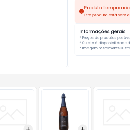
Produto temporaria
Este produto está sem 
Informações gerais
* Preços de produtos pesáv
* Sujeito à disponibilidade d
* Imagem meramente ilustra
Add
Add
10
+
3
+
5
+
10
+
3
+
5
+
10