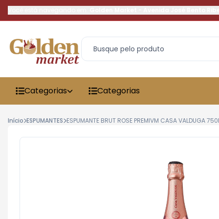
Você está navegando em:
Golden Market
-
Avenida José Bento Rib
Categorias
Categorias
Início
ESPUMANTES
ESPUMANTE BRUT ROSE PREMIVM CASA VALDUGA 750