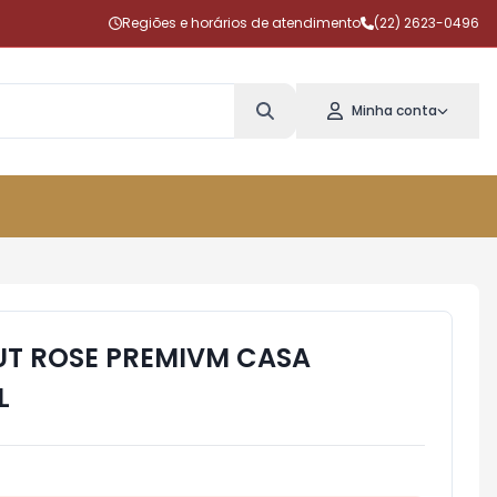
Regiões e horários de atendimento
(22) 2623-0496
Minha conta
UT ROSE PREMIVM CASA
L