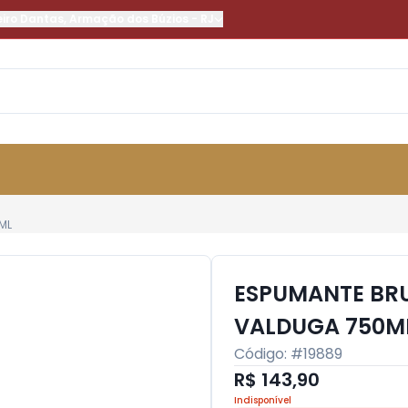
eiro Dantas
,
Armação dos Búzios
-
RJ
ML
ESPUMANTE BR
VALDUGA 750M
Código: #
19889
R$ 143,90
Indisponível