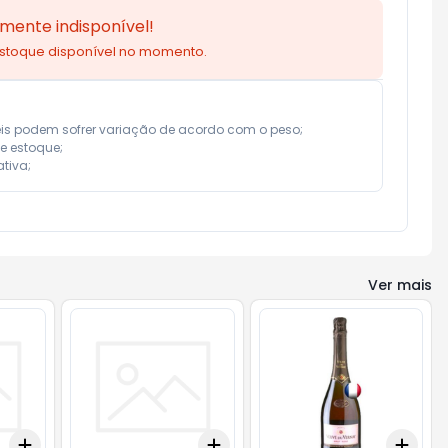
mente indisponível!
estoque disponível no momento.
eis podem sofrer variação de acordo com o peso;

e estoque;

tiva;
Ver mais
Add
Add
Add
+
3
+
5
+
10
+
3
+
5
+
10
+
3