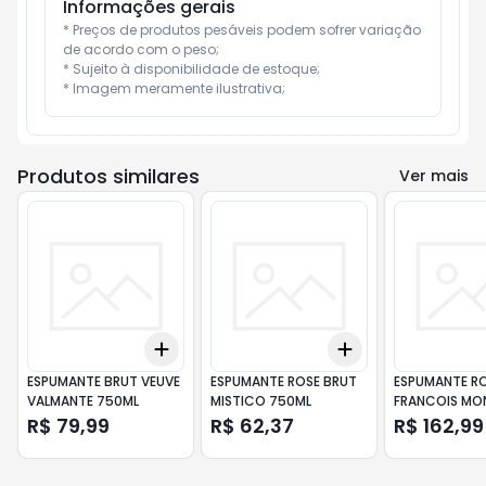
Informações gerais
* Preços de produtos pesáveis podem sofrer variação 
de acordo com o peso;

* Sujeito à disponibilidade de estoque;

* Imagem meramente ilustrativa;
Produtos similares
Ver mais
Add
Add
+
3
+
5
+
10
+
3
+
5
+
10
ESPUMANTE BRUT VEUVE
ESPUMANTE ROSE BRUT
ESPUMANTE R
VALMANTE 750ML
MISTICO 750ML
FRANCOIS MO
750ML
R$ 79,99
R$ 62,37
R$ 162,99