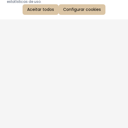
estatísticas de uso.
Aceitar todos
Configurar cookies
Aproveite as nossas promoções!
Cadastre seu e-mail e receba ofertas exclusivas.
QUERO RECEBER