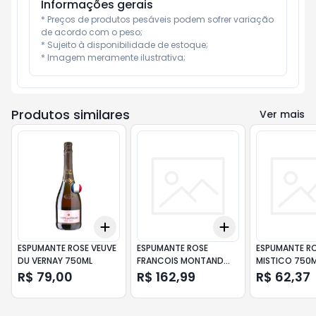
Informações gerais
* Preços de produtos pesáveis podem sofrer variação 
de acordo com o peso;

* Sujeito à disponibilidade de estoque;

* Imagem meramente ilustrativa;
Produtos similares
Ver mais
Add
Add
+
3
+
5
+
10
+
3
+
5
+
10
ESPUMANTE ROSE VEUVE
ESPUMANTE ROSE
ESPUMANTE RO
DU VERNAY 750ML
FRANCOIS MONTAND
MISTICO 750
750ML
R$ 79,00
R$ 162,99
R$ 62,37