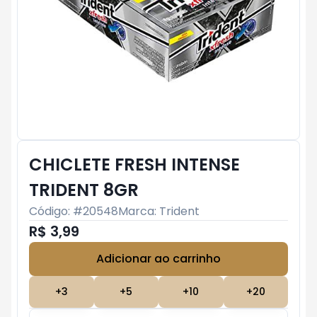
CHICLETE FRESH INTENSE
TRIDENT 8GR
Código: #
20548
Marca:
Trident
R$ 3,99
Adicionar ao carrinho
Subtotal:
R$ 0
+
3
+
5
+
10
+
20