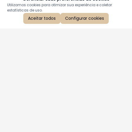
Utilizamos cookies para otimizar sua experiência e coletar
estatísticas de uso.
Aceitar todos
Configurar cookies
Aproveite as nossas promoções!
Cadastre seu e-mail e receba ofertas exclusivas.
QUERO RECEBER