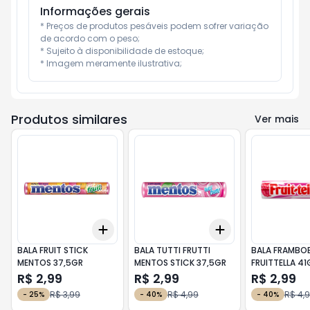
Informações gerais
* Preços de produtos pesáveis podem sofrer variação 
de acordo com o peso;

* Sujeito à disponibilidade de estoque;

* Imagem meramente ilustrativa;
Produtos similares
Ver mais
Add
Add
+
3
+
5
+
10
+
3
+
5
+
10
BALA FRUIT STICK
BALA TUTTI FRUTTI
BALA FRAMBO
MENTOS 37,5GR
MENTOS STICK 37,5GR
FRUITTELL
R$ 2,99
R$ 2,99
R$ 2,99
R$ 3,99
R$ 4,99
R$ 4,
-
25
%
-
40
%
-
40
%