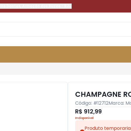
eiro Dantas
,
Armação dos Búzios
-
RJ
CHAMPAGNE ROS
Código: #
12712
Marca:
Mo
R$ 912,99
Indisponível
Produto temporaria