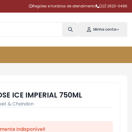
Regiões e horários de atendimento
(22) 2623-0496
Minha conta
E ICE IMPERIAL 750ML
ët & Chandon
mente indisponível!