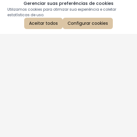
Gerenciar suas preferências de cookies
Utilizamos cookies para otimizar sua experiência e coletar
estatísticas de uso.
Aceitar todos
Configurar cookies
Aproveite as nossas promoções!
Cadastre seu e-mail e receba ofertas exclusivas.
QUERO RECEBER