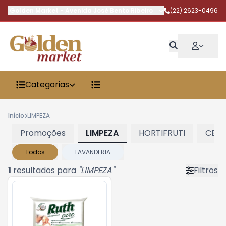
Golden Market
-
Avenida José Bento Ribeiro Dantas
(22) 2623-0496
,
Armação dos 
Categorias
Início
LIMPEZA
Promoções
LIMPEZA
HORTIFRUTI
CERV
Todos
LAVANDERIA
1
resultados para
"
LIMPEZA
"
Filtros