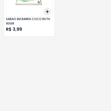
Add
+
3
+
5
+
10
SABAO EM BARRA COCO RUTH
90GR
R$ 3,99