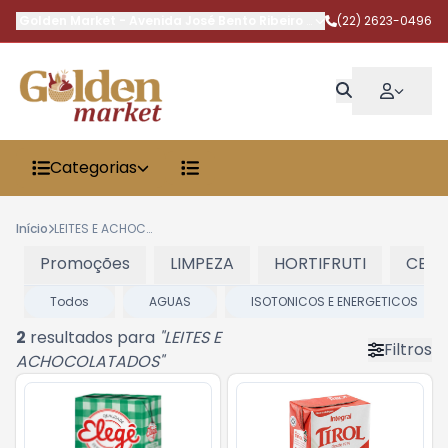
Golden Market
-
Avenida José Bento Ribeiro Dantas
(22) 2623-0496
,
Armação dos 
Categorias
Início
LEITES E ACHOCOLATADOS
Promoções
LIMPEZA
HORTIFRUTI
CERV
Todos
AGUAS
ISOTONICOS E ENERGETICOS
2
resultados para
"
LEITES E
Filtros
ACHOCOLATADOS
"