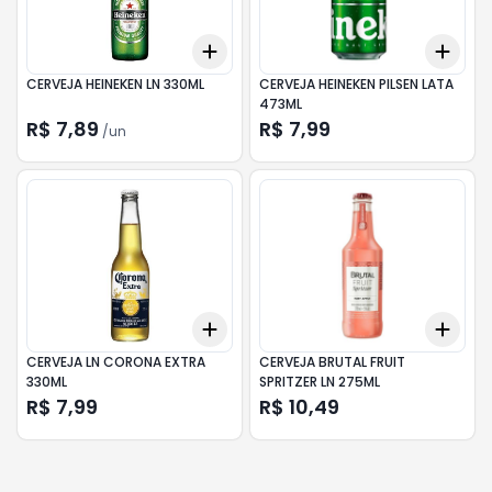
Add
Add
+
3
+
5
+
10
+
3
CERVEJA HEINEKEN LN 330ML
CERVEJA HEINEKEN PILSEN LATA
473ML
R$ 7,89
R$ 7,99
/
un
Add
Add
+
3
+
5
+
10
+
3
CERVEJA LN CORONA EXTRA
CERVEJA BRUTAL FRUIT
330ML
SPRITZER LN 275ML
R$ 7,99
R$ 10,49