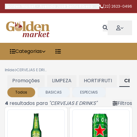
Golden Market
-
Avenida José Bento Ribeiro Dantas
(22) 2623-0496
,
Armação dos 
Categorias
Início
CERVEJAS E DRINKS
Promoções
LIMPEZA
HORTIFRUTI
CERV
Todos
BASICAS
ESPECIAIS
4
resultados para
"
CERVEJAS E DRINKS
"
Filtros